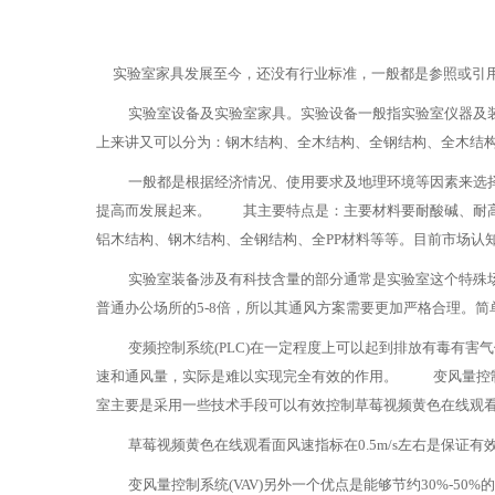
实验室家具发展至今，还没有行业标准，一般都是参照或引用
实验室设备及实验室家具。实验设备一般指实验室仪器及装修净化设备等
上来讲又可以分为：钢木结构、全木结构、全钢结构、全木结构
一般都是根据经济情况、使用要求及地理环境等因素来选择这
提高而发展起来。 其主要特点是：主要材料要耐酸碱、耐高
铝木结构、钢木结构、全钢结构、全PP材料等等。目
实验室装备涉及有科技含量的部分通常是实验室这个特殊场合中的通
普通办公场所的5-8倍，所以其通风方案需要更加严格合理。简单
变频控制系统(PLC)在一定程度上可以起到排放有毒有害气体和
速和通风量，实际是难以实现完全有效的作用。 变风量控制
室主要是采用一些技术手段可以有效控制草莓视频黄色在线观看的面风
草莓视频黄色在线观看面风速指标在0.5m/s左右是保证有效排放的
变风量控制系统(VAV)另外一个优点是能够节约30%-50%的能