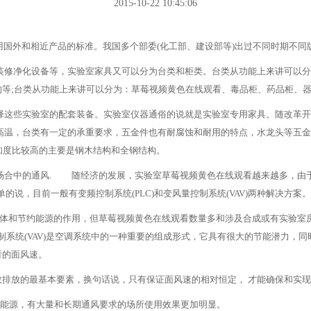
2015-10-22 10:45:06
国外和相近产品的标准。我国多个部委(化工部、建设部等)出过不同时期不同版本
，实验室家具又可以分为台类和柜类。台类从功能上来讲可以分为：中央台、
等;台类从功能上来讲可以分为：草莓视频黄色在线观看、毒品柜、药品柜、器皿柜
些实验室的配套装备。实验室仪器通俗的说就是实验室专用家具。随改革开放
温，台类有一定的承重要求，五金件也有耐腐蚀和耐用的特点，水龙头等五金
前市场认知度比较高的主要是钢木结构和全钢结构。
风. 随经济的发展，实验室草莓视频黄色在线观看越来越多，由于草
的说，目前一般有变频控制系统(PLC)和变风量控制系统(VAV)两种解决方案。
节约能源的作用，但草莓视频黄色在线观看数量多和涉及合成或有实验室房
系统(VAV)是空调系统中的一种重要的组成形式，它具有很大的节能潜力
速。
最基本要素，换句话说，只有保证面风速的相对恒定， 才能确保和实现实
源，有大量和长期通风要求的场所使用效果更加明显。