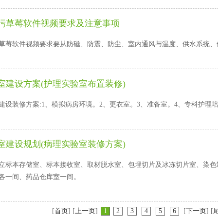
污草莓软件视频要求及注意事项
软件视频要求要从防磁、防震、防尘、室内通风与温度、供水系统
室建设方案(护理实验室布置装修)
方案:1、模拟病房环境。2、更衣室。3、准备室。4、专科护理培训室
室建设规划(病理实验室装修方案)
标本存储室、标本接收室、取材脱水室、包埋切片及冰冻切片室、染色
间、药品仓库室一间。
[
首页
] [
上一页
]
1
2
3
4
5
6
[
下一页
] [